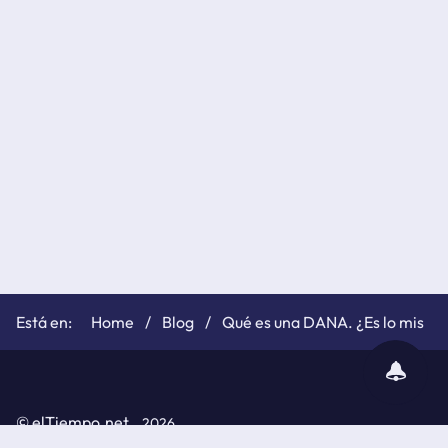
Home
Blog
Qué es una DANA. ¿Es lo mismo 
subscribir
notificaciones
©
elTiempo.net
2026