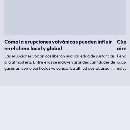
Cómo la erupciones volvánicas pueden influir
Cúpul
en el clima local y global
aire 
Las erupciones volcánicas liberan una variedad de sustancias
Fenóme
a la atmósfera. Entre ellas se incluyen grandes cantidades de
causad
gases así como partículas volcánica. La altitud que alcanzan y
estuvie
la composición química determinan sus efectos posteriores
sobre el clima.