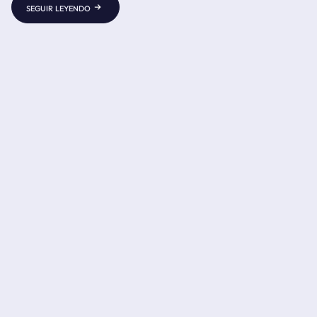
seguir leyendo
del río Castril o la Cueva del Agua de Tiscar