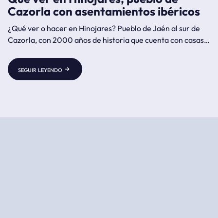
Cazorla con asentamientos ibéricos
¿Qué ver o hacer en Hinojares? Pueblo de Jaén al sur de
Cazorla, con 2000 años de historia que cuenta con casas
cueva, el yacimiento ibérico de Castellones de Céal del
siglo IV a.C., el río Turrillas, las Salinas de Chíllar, la aldea
seguir leyendo
de Cuenca y la Iglesia de San Marcos.