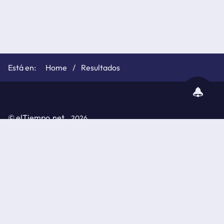
Home
Resultados
subscribir
notificaciones
©
elTiempo.net
2026
Política de cookies
Políticas de privacidad
Aviso legal
API de elTiempo.net