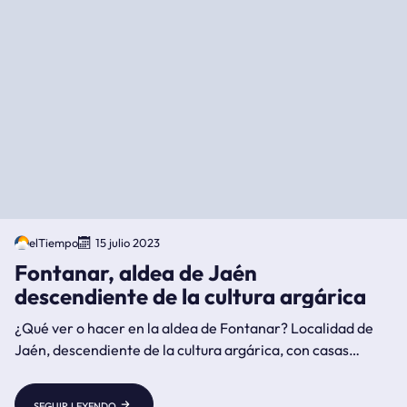
elTiempo
15 julio 2023
Fontanar, aldea de Jaén
descendiente de la cultura argárica
¿Qué ver o hacer en la aldea de Fontanar? Localidad de
Jaén, descendiente de la cultura argárica, con casas
cuevas asentadas sobre multitud de manantiales y situada
al Sur del Parque Natural de Cazorla junto al río Guadiana
seguir leyendo