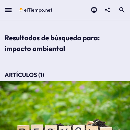
Contacto
compartir
Open search
Menu
elTiempo.net
Resultados de búsqueda para:
impacto ambiental
ARTÍCULOS (1)
5 envases o productos de uso diario difíciles de reciclar