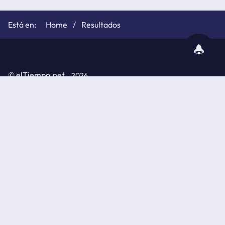
Home
Resultados
subscribir
notificaciones
©
elTiempo.net
2026
Política de cookies
Políticas de privacidad
Aviso legal
API de elTiempo.net
© Información metereológica elaborada por la Agencia
Estatal de Meteorología (AEMET)