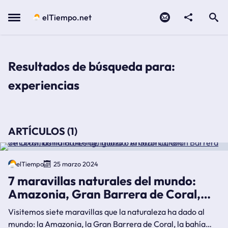
Contacto
compartir
Open search
Menu
elTiempo.net
Resultados de búsqueda para:
experiencias
ARTÍCULOS (1)
7 maravillas naturales del mundo: amazonia, gran barrera de coral, bahía
ha-long, iguazú o el gran cañón
elTiempo
25 marzo 2024
7 maravillas naturales del mundo:
Amazonia, Gran Barrera de Coral,
bahía Ha-Long, Iguazú o el Gran
Visitemos siete maravillas que la naturaleza ha dado al
Cañón
mundo: la Amazonia, la Gran Barrera de Coral, la bahía