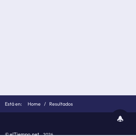
Home
Resultados
subscribir
notificaciones
©
elTiempo.net
2026