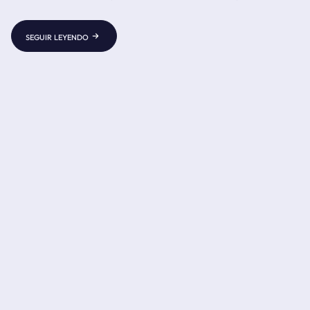
Ha-Long, las cataratas del Iguazú, la montaña de la Mesa y
la Calzada de los Gigantes.
seguir leyendo