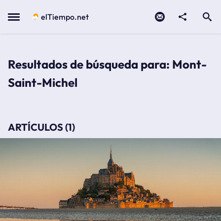
Contacto
compartir
Open search
Menu
elTiempo.net
Resultados de búsqueda para: Mont-
Saint-Michel
ARTÍCULOS (1)
el mont saint-michel, la bahía de normandía influenciada por el ritmo de las
mareas