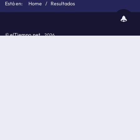
Home
Resultados
subscribir
notificaciones
©
elTiempo.net
2026
Política de cookies
Políticas de privacidad
Aviso legal
API de elTiempo.net
© Información metereológica elaborada por la Agencia
Estatal de Meteorología (AEMET)
Youtube
Whatsapp
Telegram