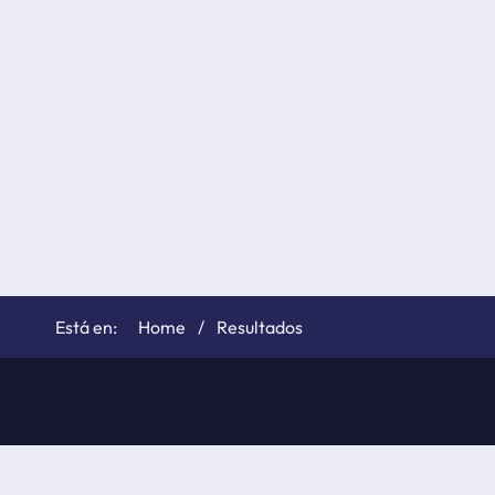
Home
Resultados
©
elTiempo.net
2026