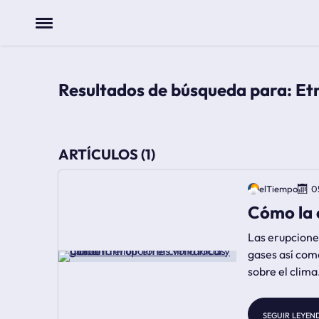
Menu
cómo la erupciones volvánicas pueden influir en el clima local y global
Resultados de búsqueda para: Et
ARTÍCULOS (1)
elTiempo
0
Cómo la e
Las erupciones
gases así como
sobre el clima
seguir leyen