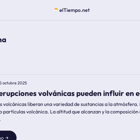
elTiempo.net
na
5 octubre 2025
rupciones volvánicas pueden influir en el
 volcánicas liberan una variedad de sustancias a la atmósfera. 
 partículas volcánica. La altitud que alcanzan y la composició
.
do