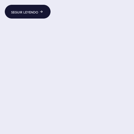
Negratín, Peralta, las playas de Freila y Cuevas del Campo
son algunos ejemplos de lugares donde darse un chapuzón
seguir leyendo
ahora que llega el verano.