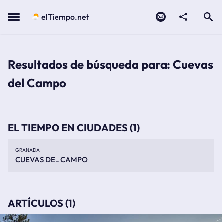
Contacto
compartir
Open search
Menu
elTiempo.net
Resultados de búsqueda para: Cuevas
del Campo
EL TIEMPO EN CIUDADES (1)
GRANADA
CUEVAS DEL CAMPO
ARTÍCULOS (1)
5 sitios donde bañarte si visitas pozo alcón en verano