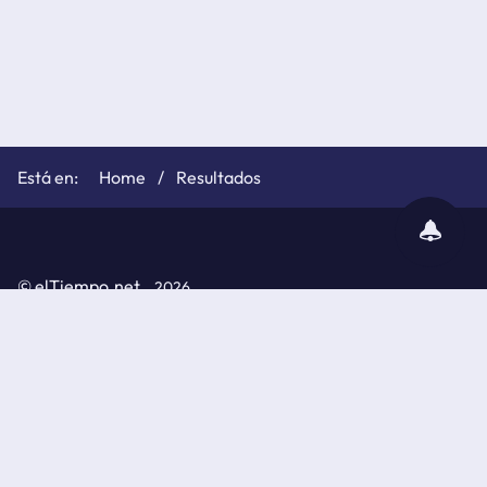
Home
Resultados
subscribir
notificaciones
©
elTiempo.net
2026
Política de cookies
Políticas de privacidad
Aviso legal
API de elTiempo.net