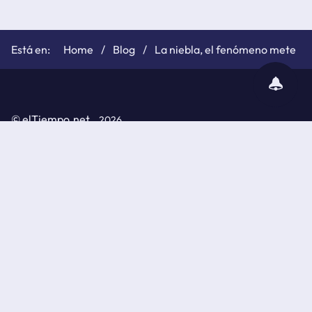
Home
Blog
La niebla, el fenómeno meteoroló
subscribir
notificaciones
©
elTiempo.net
2026
Política de cookies
Políticas de privacidad
Aviso legal
API de elTiempo.net
© Información metereológica elaborada por la Agencia
Estatal de Meteorología (AEMET)