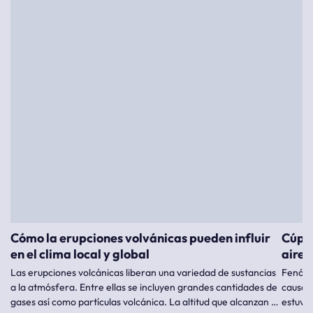
Cómo la erupciones volvánicas pueden influir
Cúpul
en el clima local y global
aire 
Las erupciones volcánicas liberan una variedad de sustancias
Fenóme
a la atmósfera. Entre ellas se incluyen grandes cantidades de
causad
gases así como partículas volcánica. La altitud que alcanzan y
estuvie