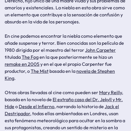
Derecho, hijo único de una madre viuda y sus problemas de
amoríos y existenciales. La niebla en esta obra sirve como
un elemento que contribuye a la sensación de confusión y
absurdo en la vida de los personajes.
En cine podemos encontrar la niebla como elemento que
añade suspense y terror. Bien conocidas son la película de
1980 dirigida por el maestro del terror
John Carpeter
titulada
The Fog
en la que posteriormente se hizo un
remake en 2005
y en el que el propio Carpenter fue
productor, o
The Mist
basada en la
novela de Stephen
King
.
Otras obras llevadas al cine como pueden ser
Mary Reilly
,
basada en la novela de
El extraño caso del Dr. Jekyll y Mr.
Hide
o
Desde el Infierno
, narrando la historia de
Jack el
Destripador
, todas ellas ambientadas en Londres, usan
esta fenómeno meteorológico para ocultar en la sombra a
sus protagonistas, creando un sentido de misterio en la