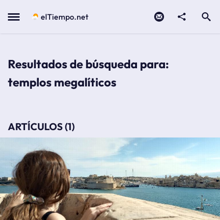
Contacto
compartir
Open search
Menu
elTiempo.net
Resultados de búsqueda para:
templos megalíticos
ARTÍCULOS (1)
malta, un archipiélago mediterráneo con templos megalíticos