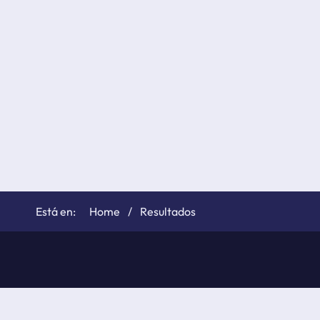
Home
Resultados
©
elTiempo.net
2026